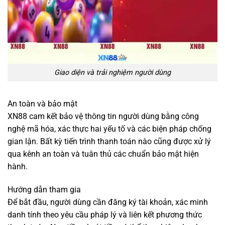
Giao diện và trải nghiệm người dùng
An toàn và bảo mật
XN88 cam kết bảo vệ thông tin người dùng bằng công
nghệ mã hóa, xác thực hai yếu tố và các biện pháp chống
gian lận. Bất kỳ tiến trình thanh toán nào cũng được xử lý
qua kênh an toàn và tuân thủ các chuẩn bảo mật hiện
hành.
Hướng dẫn tham gia
Để bắt đầu, người dùng cần đăng ký tài khoản, xác minh
danh tính theo yêu cầu pháp lý và liên kết phương thức