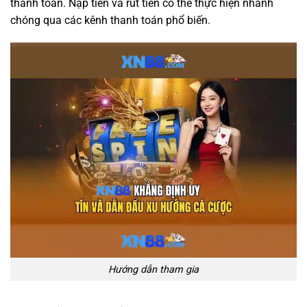
thanh toán. Nạp tiền và rút tiền có thể thực hiện nhanh
chóng qua các kênh thanh toán phổ biến.
Hướng dẫn tham gia