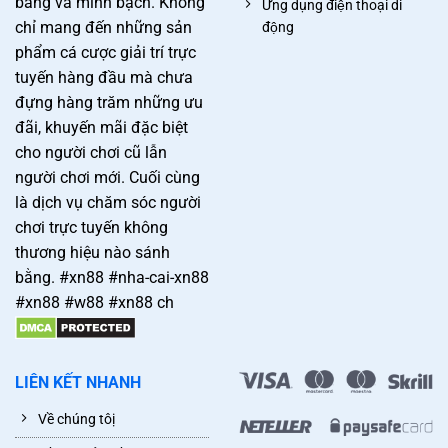
bằng và minh bạch. Không
Ứng dụng điện thoại di
chỉ mang đến những sản
động
phẩm cá cược giải trí trực
tuyến hàng đầu mà chưa
đựng hàng trăm những ưu
đãi, khuyến mãi đặc biệt
cho người chơi cũ lẫn
người chơi mới. Cuối cùng
là dịch vụ chăm sóc người
chơi trực tuyến không
thương hiệu nào sánh
bằng. #xn88 #nha-cai-xn88
#xn88 #w88 #xn88 ch
LIÊN KẾT NHANH
Về chúng tôị