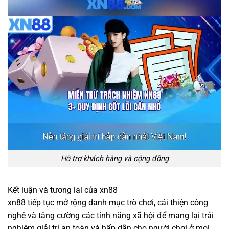
Hỗ trợ khách hàng và cộng đồng
Kết luận và tương lai của xn88
xn88 tiếp tục mở rộng danh mục trò chơi, cải thiện công
nghệ và tăng cường các tính năng xã hội để mang lại trải
nghiệm giải trí an toàn và hấp dẫn cho người chơi ở mọi