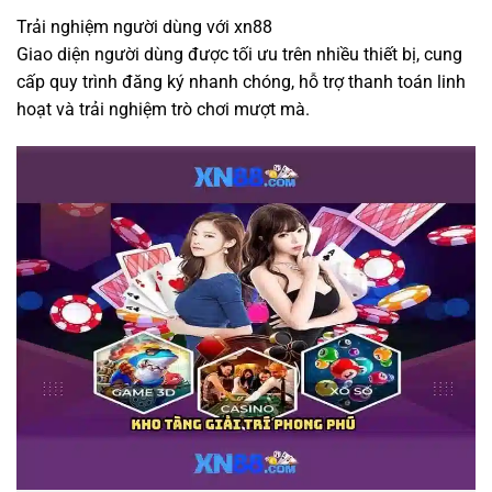
Trải nghiệm người dùng với xn88
Giao diện người dùng được tối ưu trên nhiều thiết bị, cung
cấp quy trình đăng ký nhanh chóng, hỗ trợ thanh toán linh
hoạt và trải nghiệm trò chơi mượt mà.