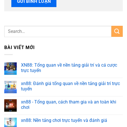
BÀI VIẾT MỚI
XN88: Tổng quan về nền tảng giải trí và cá cược
trực tuyến
xn88: Đánh giá tổng quan về nền tảng giải trí trực
tuyến
xn88 - Tổng quan, cách tham gia và an toàn khi
chơi
xn88: Nền tảng chơi trực tuyến và đánh giá