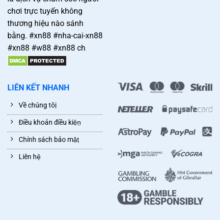
chơi trực tuyến không
thương hiệu nào sánh
bằng. #xn88 #nha-cai-xn88
#xn88 #w88 #xn88 ch
LIÊN KẾT NHANH
Về chúng tôị
Điều khoản điều kiệṇ
Chính sách bảo mậṭ
Liên hệ̣