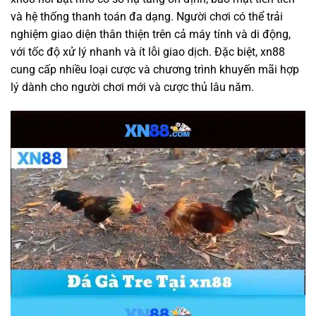
và hệ thống thanh toán đa dạng. Người chơi có thể trải
nghiệm giao diện thân thiện trên cả máy tính và di động,
với tốc độ xử lý nhanh và ít lỗi giao dịch. Đặc biệt, xn88
cung cấp nhiều loại cược và chương trình khuyến mãi hợp
lý dành cho người chơi mới và cược thủ lâu năm.