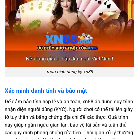
man-hinh-dang-ky-xn88
Xác minh danh tính và bảo mật
Để đảm bảo tính hợp lệ và an toàn, xn88 áp dụng quy trình
nhận diện người dùng (KYC). Người chơi có thể tải lên giấy
tờ tùy thân và bằng chứng địa chỉ để xác thực. Quá trình
này giúp ngăn ngừa gian lận, bảo vệ tài sản và tuân thủ
các quy định phòng chống rửa tiền. Thời gian xử lý thường