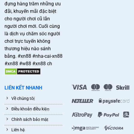
đựng hàng trăm những ưu
đãi, khuyến mãi đặc biệt
cho người chơi cũ lẫn
người chơi mới. Cuối cùng
là dịch vụ chăm sóc người
chơi trực tuyến không
thương hiệu nào sánh
bằng. #xn88 #nha-cai-xn88
#xn88 #w88 #xn88 ch
LIÊN KẾT NHANH
Về chúng tôị
Điều khoản điều kiệṇ
Chính sách bảo mậṭ
Liên hệ̣