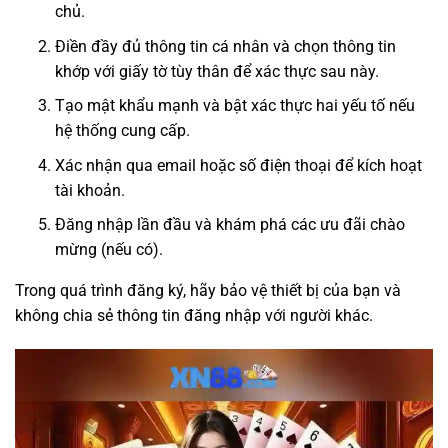
chủ.
Điền đầy đủ thông tin cá nhân và chọn thông tin
khớp với giấy tờ tùy thân để xác thực sau này.
Tạo mật khẩu mạnh và bật xác thực hai yếu tố nếu
hệ thống cung cấp.
Xác nhận qua email hoặc số điện thoại để kích hoạt
tài khoản.
Đăng nhập lần đầu và khám phá các ưu đãi chào
mừng (nếu có).
Trong quá trình đăng ký, hãy bảo vệ thiết bị của bạn và
không chia sẻ thông tin đăng nhập với người khác.