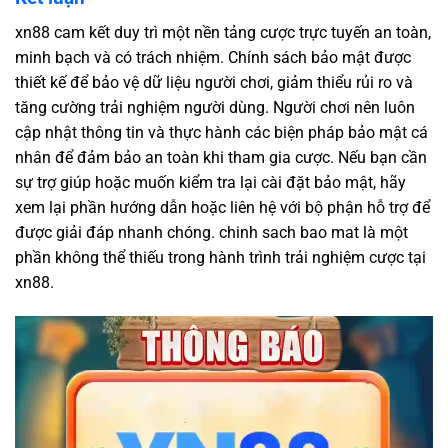
xn88 cam kết duy trì một nền tảng cược trực tuyến an toàn,
minh bạch và có trách nhiệm. Chính sách bảo mật được
thiết kế để bảo vệ dữ liệu người chơi, giảm thiểu rủi ro và
tăng cường trải nghiệm người dùng. Người chơi nên luôn
cập nhật thông tin và thực hành các biện pháp bảo mật cá
nhân để đảm bảo an toàn khi tham gia cược. Nếu bạn cần
sự trợ giúp hoặc muốn kiểm tra lại cài đặt bảo mật, hãy
xem lại phần hướng dẫn hoặc liên hệ với bộ phận hỗ trợ để
được giải đáp nhanh chóng. chinh sach bao mat là một
phần không thể thiếu trong hành trình trải nghiệm cược tại
xn88.