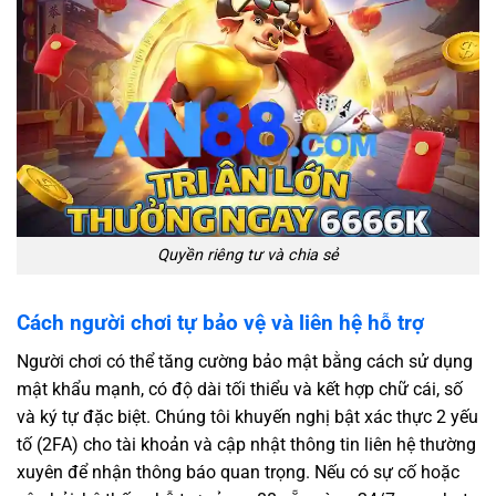
Quyền riêng tư và chia sẻ
Cách người chơi tự bảo vệ và liên hệ hỗ trợ
Người chơi có thể tăng cường bảo mật bằng cách sử dụng
mật khẩu mạnh, có độ dài tối thiểu và kết hợp chữ cái, số
và ký tự đặc biệt. Chúng tôi khuyến nghị bật xác thực 2 yếu
tố (2FA) cho tài khoản và cập nhật thông tin liên hệ thường
xuyên để nhận thông báo quan trọng. Nếu có sự cố hoặc