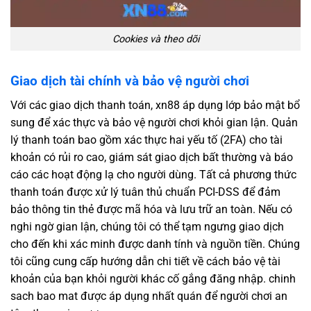
Cookies và theo dõi
Giao dịch tài chính và bảo vệ người chơi
Với các giao dịch thanh toán, xn88 áp dụng lớp bảo mật bổ
sung để xác thực và bảo vệ người chơi khỏi gian lận. Quản
lý thanh toán bao gồm xác thực hai yếu tố (2FA) cho tài
khoản có rủi ro cao, giám sát giao dịch bất thường và báo
cáo các hoạt động lạ cho người dùng. Tất cả phương thức
thanh toán được xử lý tuân thủ chuẩn PCI-DSS để đảm
bảo thông tin thẻ được mã hóa và lưu trữ an toàn. Nếu có
nghi ngờ gian lận, chúng tôi có thể tạm ngưng giao dịch
cho đến khi xác minh được danh tính và nguồn tiền. Chúng
tôi cũng cung cấp hướng dẫn chi tiết về cách bảo vệ tài
khoản của bạn khỏi người khác cố gắng đăng nhập. chinh
sach bao mat được áp dụng nhất quán để người chơi an