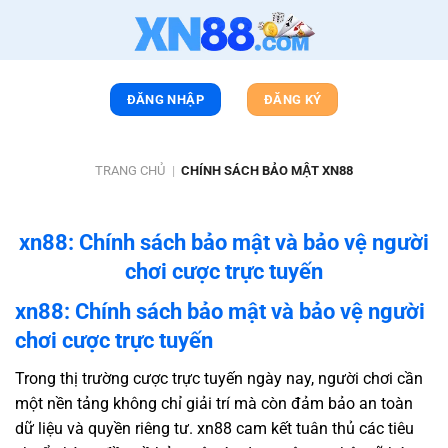
Chuyển
đến
nội
dung
ĐĂNG NHẬP
ĐĂNG KÝ
TRANG CHỦ
|
CHÍNH SÁCH BẢO MẬT XN88
xn88: Chính sách bảo mật và bảo vệ người
chơi cược trực tuyến
xn88: Chính sách bảo mật và bảo vệ người
chơi cược trực tuyến
Trong thị trường cược trực tuyến ngày nay, người chơi cần
một nền tảng không chỉ giải trí mà còn đảm bảo an toàn
dữ liệu và quyền riêng tư. xn88 cam kết tuân thủ các tiêu