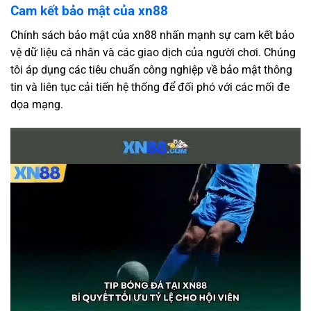
Cam kết bảo mật của xn88
Chính sách bảo mật của xn88 nhấn mạnh sự cam kết bảo
vệ dữ liệu cá nhân và các giao dịch của người chơi. Chúng
tôi áp dụng các tiêu chuẩn công nghiệp về bảo mật thông
tin và liên tục cải tiến hệ thống để đối phó với các mối đe
dọa mạng.