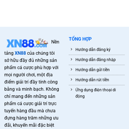
TỔNG HỢP
Nền
Hướng dẫn đăng ký
tảng
XN88
của chúng tôi
Hướng dẫn đăng nhập
sở hữu đầy đủ những sản
phẩm cá cược phù hợp với
Hướng dẫn gửi tiền
mọi người chơi, một địa
Hướng dẫn rút tiền
điểm giải trí đầy tính công
bằng và minh bạch. Không
Ứng dụng điện thoại di
chỉ mang đến những sản
động
phẩm cá cược giải trí trực
tuyến hàng đầu mà chưa
đựng hàng trăm những ưu
đãi, khuyến mãi đặc biệt