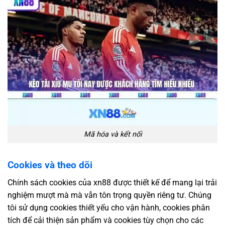
Mã hóa và kết nối
Cookies và theo dõi
Chính sách cookies của xn88 được thiết kế để mang lại trải
nghiệm mượt mà mà vẫn tôn trọng quyền riêng tư. Chúng
tôi sử dụng cookies thiết yếu cho vận hành, cookies phân
tích để cải thiện sản phẩm và cookies tùy chọn cho các