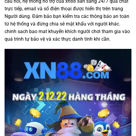
câu hỏi, hệ thống hỗ trợ của xn88 sẵn sàng 24/7 qua chat
trực tiếp, email và số điện thoại được hiển thị trên trang
Người dùng. Đảm bảo bạn kiểm tra các thông báo an toàn
từ hệ thống và đừng chia sẻ mật khẩu với người khác.
chinh sach bao mat khuyến khích người chơi tham gia vào
quá trình tự bảo vệ và xác thực danh tính khi cần.