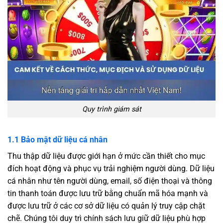
Quy trình giám sát
1.1 Bảo mật dữ liệu cá nhân
Thu thập dữ liệu được giới hạn ở mức cần thiết cho mục
đích hoạt động và phục vụ trải nghiệm người dùng. Dữ liệu
cá nhân như tên người dùng, email, số điện thoại và thông
tin thanh toán được lưu trữ bằng chuẩn mã hóa mạnh và
được lưu trữ ở các cơ sở dữ liệu có quản lý truy cập chặt
chẽ. Chúng tôi duy trì chính sách lưu giữ dữ liệu phù hợp