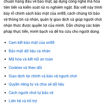
chuẩn hàng đầu về bảo mật, áp dụng công nghệ mã hóa
tiên tiến và kiểm soát rủi ro nghiêm ngặt. Bài viết này trình
bày rõ chính sách bảo mật của xn88, cách chúng tôi bảo
vệ thông tin cá nhân, quản lý giao dịch và giúp người chơi
nhận thức được quyền lợi của mình. Dẫn chứng các biện
pháp thực tiễn, minh bạch và dễ tra cứu cho người dùng.
Cam kết bảo mật của xn88
Bảo mật dữ liệu cá nhân
Mã hóa và kết nối an toàn
Cookies và theo dõi
Giao dịch tài chính và bảo vệ người chơi
Quyền riêng tư và chia sẻ dữ liệu
Cách người chơi tự bảo vệ
Liên hệ và hỗ trợ