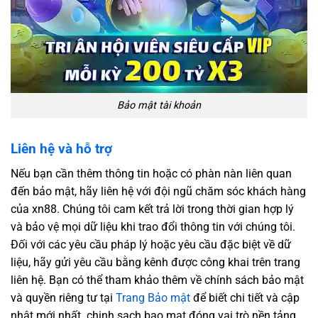
Bảo mật tài khoản
Liên hệ và hỗ trợ
Nếu bạn cần thêm thông tin hoặc có phàn nàn liên quan
đến bảo mật, hãy liên hệ với đội ngũ chăm sóc khách hàng
của xn88. Chúng tôi cam kết trả lời trong thời gian hợp lý
và bảo vệ mọi dữ liệu khi trao đổi thông tin với chúng tôi.
Đối với các yêu cầu pháp lý hoặc yêu cầu đặc biệt về dữ
liệu, hãy gửi yêu cầu bằng kênh được công khai trên trang
liên hệ. Bạn có thể tham khảo thêm về chính sách bảo mật
và quyền riêng tư tại
Trang Bảo mật
để biết chi tiết và cập
nhật mới nhất. chinh sach bao mat đóng vai trò nền tảng