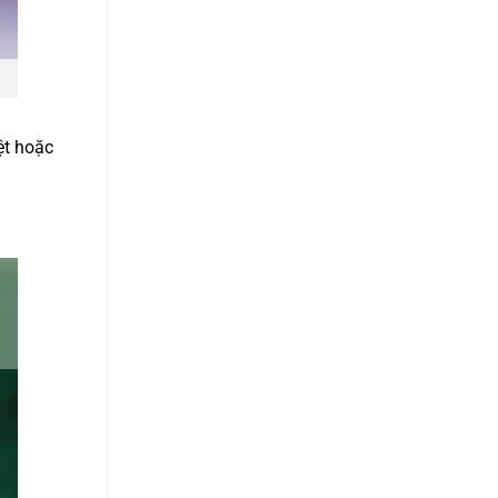
ệt hoặc