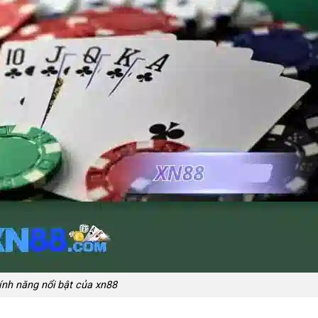
ính năng nổi bật của xn88