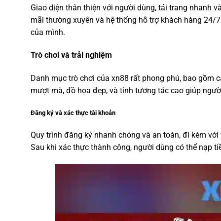
Giao diện thân thiện với người dùng, tải trang nhanh v
mãi thường xuyên và hệ thống hỗ trợ khách hàng 24/7. 
của mình.
Trò chơi và trải nghiệm
Danh mục trò chơi của xn88 rất phong phú, bao gồm cá c
mượt mà, đồ họa đẹp, và tính tương tác cao giúp ngườ
Đăng ký và xác thực tài khoản
Quy trình đăng ký nhanh chóng và an toàn, đi kèm với
Sau khi xác thực thành công, người dùng có thể nạp ti