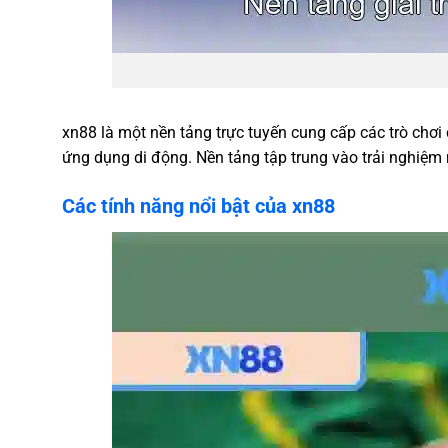
xn88 là một nền tảng trực tuyến cung cấp các trò chơi 
ứng dụng di động. Nền tảng tập trung vào trải nghiệm 
Các tính năng nổi bật của xn88