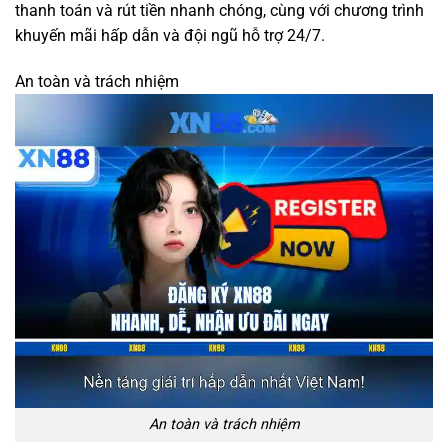
thanh toán và rút tiền nhanh chóng, cùng với chương trình
khuyến mãi hấp dẫn và đội ngũ hỗ trợ 24/7.
An toàn và trách nhiệm
An toàn và trách nhiệm