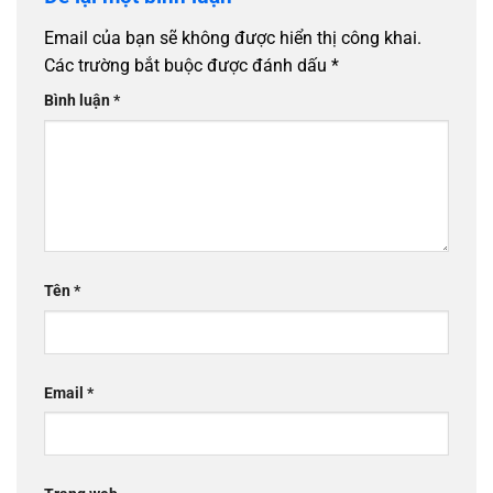
Email của bạn sẽ không được hiển thị công khai.
Các trường bắt buộc được đánh dấu
*
Bình luận
*
Tên
*
Email
*