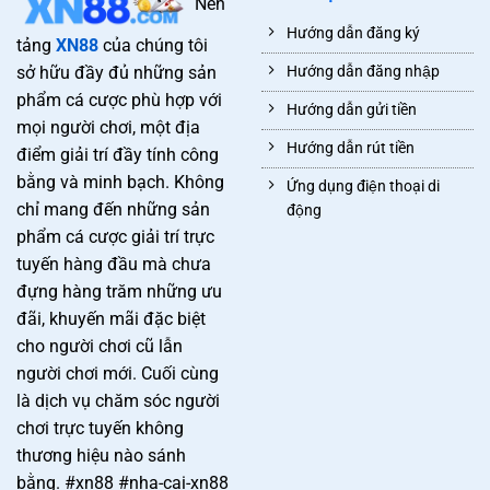
Nền
Hướng dẫn đăng ký
tảng
XN88
của chúng tôi
Hướng dẫn đăng nhập
sở hữu đầy đủ những sản
phẩm cá cược phù hợp với
Hướng dẫn gửi tiền
mọi người chơi, một địa
Hướng dẫn rút tiền
điểm giải trí đầy tính công
bằng và minh bạch. Không
Ứng dụng điện thoại di
chỉ mang đến những sản
động
phẩm cá cược giải trí trực
tuyến hàng đầu mà chưa
đựng hàng trăm những ưu
đãi, khuyến mãi đặc biệt
cho người chơi cũ lẫn
người chơi mới. Cuối cùng
là dịch vụ chăm sóc người
chơi trực tuyến không
thương hiệu nào sánh
bằng. #xn88 #nha-cai-xn88