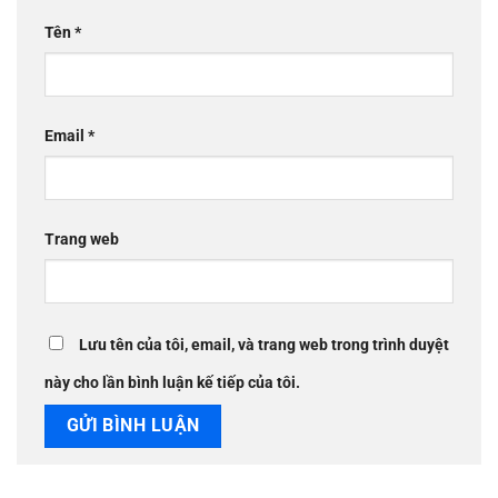
Tên
*
Email
*
Trang web
Lưu tên của tôi, email, và trang web trong trình duyệt
này cho lần bình luận kế tiếp của tôi.