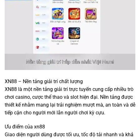
XN88 – Nền tảng giải trí chất lượng
XN88 là một nền tảng giải trí trực tuyến cung cấp nhiều trò
chơi casino, cược thể thao và slot hiện đại. Nền tảng được
thiết kế nhằm mang lại trải nghiệm mượt mà, an toàn và dễ
tiếp cận cho người mới lẫn người chơi kỳ cựu.
Ưu điểm của xn88
Giao diện người dùng được tối ưu, tốc độ tải nhanh và khả