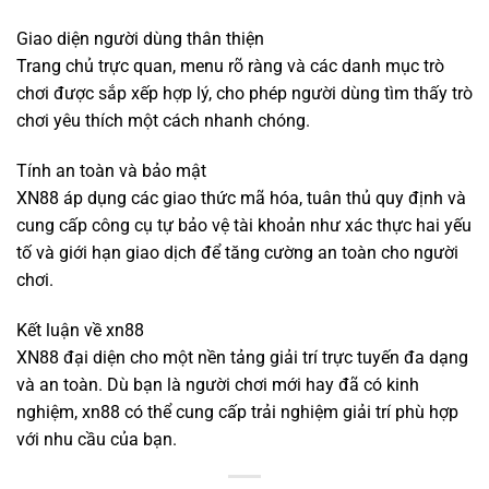
Giao diện người dùng thân thiện
Trang chủ trực quan, menu rõ ràng và các danh mục trò
chơi được sắp xếp hợp lý, cho phép người dùng tìm thấy trò
chơi yêu thích một cách nhanh chóng.
Tính an toàn và bảo mật
XN88 áp dụng các giao thức mã hóa, tuân thủ quy định và
cung cấp công cụ tự bảo vệ tài khoản như xác thực hai yếu
tố và giới hạn giao dịch để tăng cường an toàn cho người
chơi.
Kết luận về xn88
XN88 đại diện cho một nền tảng giải trí trực tuyến đa dạng
và an toàn. Dù bạn là người chơi mới hay đã có kinh
nghiệm, xn88 có thể cung cấp trải nghiệm giải trí phù hợp
với nhu cầu của bạn.