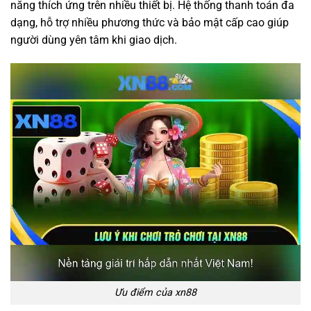
năng thích ứng trên nhiều thiết bị. Hệ thống thanh toán đa
dạng, hỗ trợ nhiều phương thức và bảo mật cấp cao giúp
người dùng yên tâm khi giao dịch.
Ưu điểm của xn88