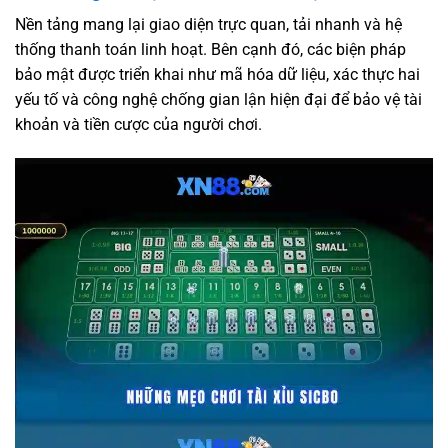
Nền tảng mang lại giao diện trực quan, tải nhanh và hệ
thống thanh toán linh hoạt. Bên cạnh đó, các biện pháp
bảo mật được triển khai như mã hóa dữ liệu, xác thực hai
yếu tố và công nghệ chống gian lận hiện đại để bảo vệ tài
khoản và tiền cược của người chơi.