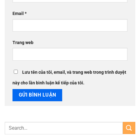
Email
*
Trang web
Lưu tên của tôi, email, và trang web trong trình duyệt
này cho lần bình luận kế tiếp của tôi.