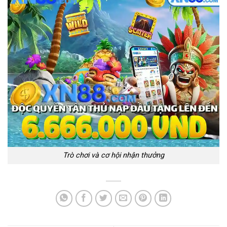
Trò chơi và cơ hội nhận thưởng