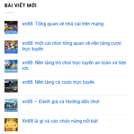
BÀI VIẾT MỚI
xn88: Tổng quan về nhà cái trên mạng
xn88: một cái nhìn tổng quan về nền tảng cược
trực tuyến
xn88: Nền tảng trò chơi trực tuyến an toàn và tiện
ích
xn88: Nền tảng cá cược trực tuyến
xn88 — Đánh giá và Hướng dẫn chơi
Xn88 là gì và các chức năng nổi bật