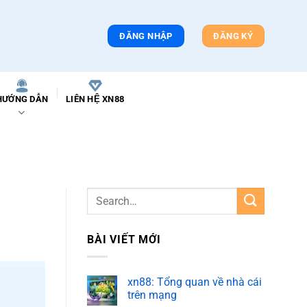
ĐĂNG NHẬP
ĐĂNG KÝ
HƯỚNG DẪN
LIÊN HỆ XN88
BÀI VIẾT MỚI
xn88: Tổng quan về nhà cái
trên mạng