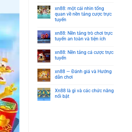
xn88: một cái nhìn tổng
quan về nền tảng cược trực
tuyến
xn88: Nền tảng trò chơi trực
tuyến an toàn và tiện ích
xn88: Nền tảng cá cược trực
tuyến
xn88 — Đánh giá và Hướng
dẫn chơi
Xn88 là gì và các chức năng
nổi bật