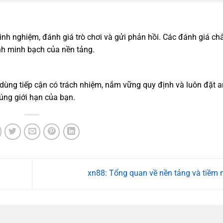
inh nghiệm, đánh giá trò chơi và gửi phản hồi. Các đánh giá ch
ính minh bạch của nền tảng.
 dùng tiếp cận có trách nhiệm, nắm vững quy định và luôn đặt a
úng giới hạn của bạn.
xn88: Tổng quan về nền tảng và tiềm