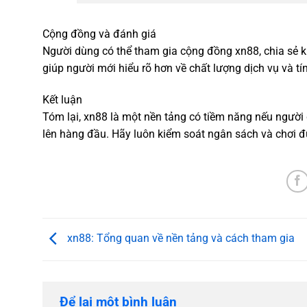
Cộng đồng và đánh giá
Người dùng có thể tham gia cộng đồng xn88, chia sẻ k
giúp người mới hiểu rõ hơn về chất lượng dịch vụ và t
Kết luận
Tóm lại, xn88 là một nền tảng có tiềm năng nếu người
lên hàng đầu. Hãy luôn kiểm soát ngân sách và chơi đ
xn88: Tổng quan về nền tảng và cách tham gia
Để lại một bình luận