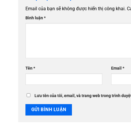
Email của bạn sẽ không được hiển thị công khai.
C
Bình luận
*
Tên
*
Email
*
Lưu tên của tôi, email, và trang web trong trình duyệt