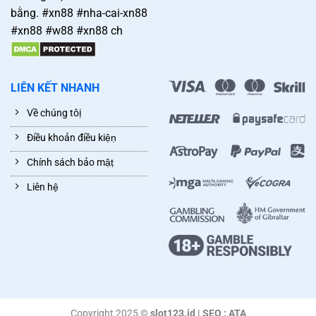
bằng. #xn88 #nha-cai-xn88
#xn88 #w88 #xn88 ch
LIÊN KẾT NHANH
Về chúng tôị
Điều khoản điều kiệṇ
Chính sách bảo mậṭ
Liên hệ̣
Copyright 2025 ©
slot123.id | SEO : ATA