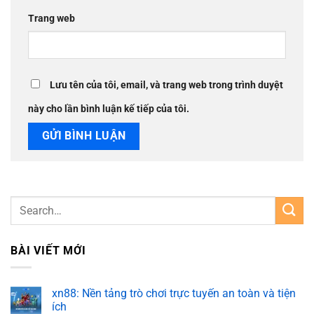
Trang web
Lưu tên của tôi, email, và trang web trong trình duyệt
này cho lần bình luận kế tiếp của tôi.
BÀI VIẾT MỚI
xn88: Nền tảng trò chơi trực tuyến an toàn và tiện
ích