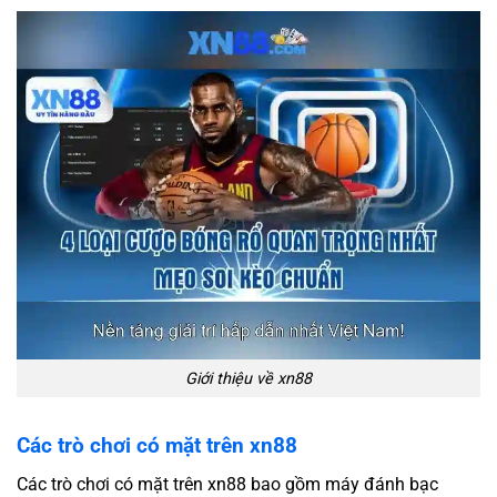
Giới thiệu về xn88
Các trò chơi có mặt trên xn88
Các trò chơi có mặt trên xn88 bao gồm máy đánh bạc