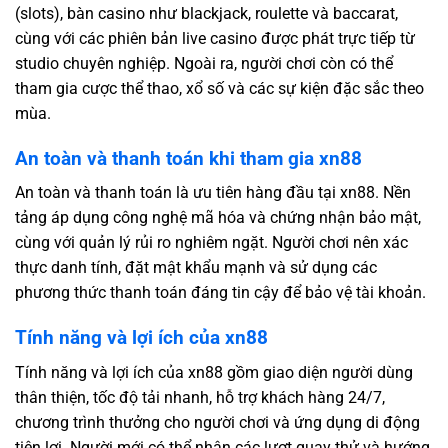
(slots), bàn casino như blackjack, roulette và baccarat,
cùng với các phiên bản live casino được phát trực tiếp từ
studio chuyên nghiệp. Ngoài ra, người chơi còn có thể
tham gia cược thể thao, xổ số và các sự kiện đặc sắc theo
mùa.
An toàn và thanh toán khi tham gia xn88
An toàn và thanh toán là ưu tiên hàng đầu tại xn88. Nền
tảng áp dụng công nghệ mã hóa và chứng nhận bảo mật,
cùng với quản lý rủi ro nghiêm ngặt. Người chơi nên xác
thực danh tính, đặt mật khẩu mạnh và sử dụng các
phương thức thanh toán đáng tin cậy để bảo vệ tài khoản.
Tính năng và lợi ích của xn88
Tính năng và lợi ích của xn88 gồm giao diện người dùng
thân thiện, tốc độ tải nhanh, hỗ trợ khách hàng 24/7,
chương trình thưởng cho người chơi và ứng dụng di động
tiện lợi. Người mới có thể nhận các lượt quay thử và hướng