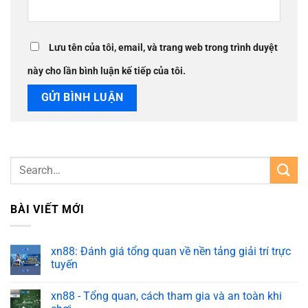
Lưu tên của tôi, email, và trang web trong trình duyệt
này cho lần bình luận kế tiếp của tôi.
BÀI VIẾT MỚI
xn88: Đánh giá tổng quan về nền tảng giải trí trực
tuyến
xn88 - Tổng quan, cách tham gia và an toàn khi