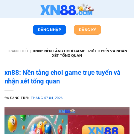
Chuyển
đến
nội
dung
ĐĂNG NHẬP
ĐĂNG KÝ
TRANG CHỦ
|
XN88: NỀN TẢNG CHƠI GAME TRỰC TUYẾN VÀ NHẬN
XÉT TỔNG QUAN
xn88: Nền tảng chơi game trực tuyến và
nhận xét tổng quan
ĐÃ ĐĂNG TRÊN
THÁNG 07 04, 2026