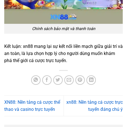
Chính sách bảo mật và thanh toán
Kết luận: xn88 mang lại sự kết nối liền mạch giữa giải trí và
an toàn, là lựa chọn hợp lý cho người dùng muốn khám
phá thế giới cá cược trực tuyến.
XN88: Nền tảng cá cược thể
xn88: Nền tảng cá cược trực
thao và casino trực tuyến
tuyến đáng chú ý