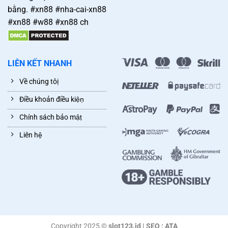
bằng. #xn88 #nha-cai-xn88
#xn88 #w88 #xn88 ch
LIÊN KẾT NHANH
Về chúng tôị
Điều khoản điều kiệṇ
Chính sách bảo mậṭ
Liên hệ̣
Copyright 2025 ©
slot123.id | SEO : ATA