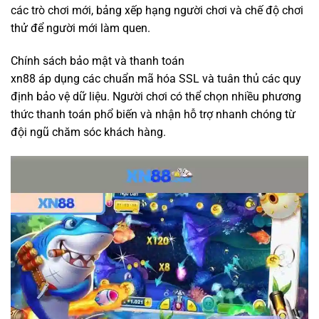
các trò chơi mới, bảng xếp hạng người chơi và chế độ chơi
thử để người mới làm quen.
Chính sách bảo mật và thanh toán
xn88 áp dụng các chuẩn mã hóa SSL và tuân thủ các quy
định bảo vệ dữ liệu. Người chơi có thể chọn nhiều phương
thức thanh toán phổ biến và nhận hỗ trợ nhanh chóng từ
đội ngũ chăm sóc khách hàng.