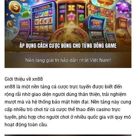
Giới thiệu về xn88
xn88 là một nền tảng cá cược trực tuyến được biết đến
rộng rãi nhờ giao diện người dùng thân thiện, trải nghiệm
mượt mà và hệ thống bảo mật hiện đại. Nền tảng này cung
cấp nhiều trò chơi từ cá cược thể thao đến casino trực
tuyến, phù hợp cho người chơi ở nhiều quốc gia với quy mô
hoạt động toàn cầu.