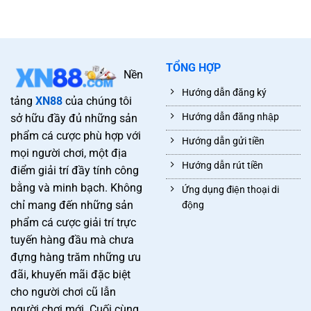
TỔNG HỢP
Nền
Hướng dẫn đăng ký
tảng
XN88
của chúng tôi
Hướng dẫn đăng nhập
sở hữu đầy đủ những sản
phẩm cá cược phù hợp với
Hướng dẫn gửi tiền
mọi người chơi, một địa
Hướng dẫn rút tiền
điểm giải trí đầy tính công
bằng và minh bạch. Không
Ứng dụng điện thoại di
chỉ mang đến những sản
động
phẩm cá cược giải trí trực
tuyến hàng đầu mà chưa
đựng hàng trăm những ưu
đãi, khuyến mãi đặc biệt
cho người chơi cũ lẫn
người chơi mới. Cuối cùng