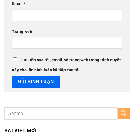
Email
*
Trang web
Lưu tên của tôi, email, và trang web trong trình duyệt
này cho lần bình luận kế tiếp của tôi.
BÀI VIẾT MỚI